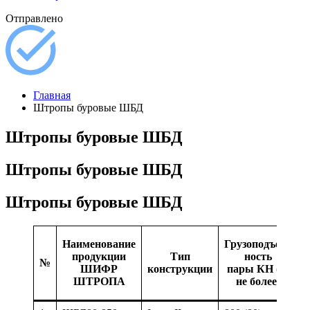
Отправлено
Главная
Штропы буровые ШБД
Штропы буровые ШБД
Штропы буровые ШБД
Штропы буровые ШБД
Наименование
Грузоподъем-
продукции
Тип
ность
№
ШИФР
конструкции
пары КН (т)
ШТРОПА
не более