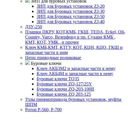
ЗИП для буровых установок
ЗИП для Буровых установок ZJ-20
ЗИП для Буровых установок ZJ-30
ЗИП для Буровых установок ZJ-50
ЗИП для Буровых установок ZJ-40
ДЗУ-250
Плашки ПКРУ, КОТ,КМБ, ГКШ, TEDA, Eckel, Oil-
Country, Varco, Везерфорд и пр. Сухари КМБ ,
КМТ, КОТ, УМК., и прочее
Ключ КМБ,КМТ, КТГУ, КОТ, КЦН, КЦО, ГКШ и
запасные части к ним
Цепи приводные роликовые
Буровые ключи
Ключ АКБ3М2 и запасные части к нему
Ключ АКБ4М и запасные части к нему
Буровые ключи TQ35
Буровые ключи ZQ-127/25Y
Буровые ключи ZQ-203-100II
Буровые ключи ZQ 203-125
Узлы пневмопривода буровых установок, муфты
ШПМ
Ротор Р-560, Р-700