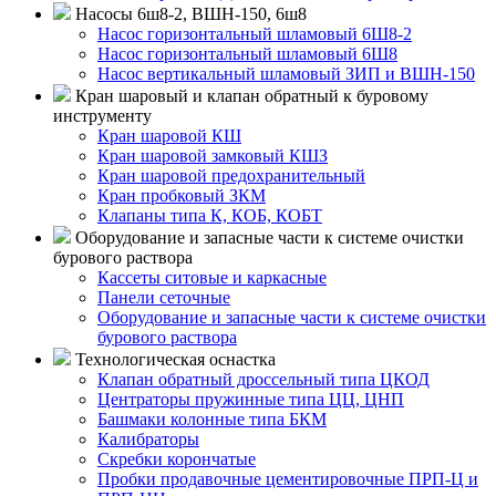
Насосы 6ш8-2, ВШН-150, 6ш8
Насос горизонтальный шламовый 6Ш8-2
Насос горизонтальный шламовый 6Ш8
Насос вертикальный шламовый ЗИП и ВШН-150
Кран шаровый и клапан обратный к буровому
инструменту
Кран шаровой КШ
Кран шаровой замковый КШЗ
Кран шаровой предохранительный
Кран пробковый ЗКМ
Клапаны типа К, КОБ, КОБТ
Оборудование и запасные части к системе очистки
бурового раствора
Кассеты ситовые и каркасные
Панели сеточные
Оборудование и запасные части к системе очистки
бурового раствора
Технологическая оснастка
Клапан обратный дроссельный типа ЦКОД
Центраторы пружинные типа ЦЦ, ЦНП
Башмаки колонные типа БКМ
Калибраторы
Скребки корончатые
Пробки продавочные цементировочные ПРП-Ц и