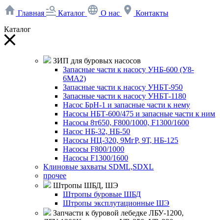
Главная
Каталог
О нас
Контакты
Каталог
ЗИП для буровых насосов
Запасные части к насосу УНБ-600 (У8-
6МА2)
Запасные части к насосу УНБТ-950
Запасные части к насосу УНБТ-1180
Насос БрН-1 и запасные части к нему
Насосы НБТ-600/475 и запасные части к ним
Насосы 8т650, F800/1000, F1300/1600
Насос НБ-32, НБ-50
Насосы НЦ-320, 9МгР, 9Т, НБ-125
Насосы F800/1000
Насосы F1300/1600
Клиновые захваты SDML,SDXL
прочее
Штропы ШБД, ШЭ
Штропы буровые ШБД
Штропы эксплутационные ШЭ
Запчасти к буровой лебедке ЛБУ-1200,