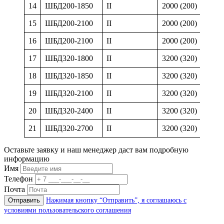
14
ШБД200-1850
II
2000 (200)
1
15
ШБД200-2100
II
2000 (200)
2
16
ШБД200-2100
II
2000 (200)
2
17
ШБД320-1800
II
3200 (320)
1
18
ШБД320-1850
II
3200 (320)
1
19
ШБД320-2100
II
3200 (320)
2
20
ШБД320-2400
II
3200 (320)
2
21
ШБД320-2700
II
3200 (320)
2
Оставьте заявку и наш менеджер даст вам подробную
информацию
Имя
Телефон
Почта
Нажимая кнопку “Отправить”, я соглашаюсь с
условиями пользовательского соглашения