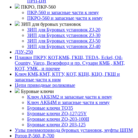
ПРП-ЦН
ПКРО, ПКР-560
ПКР-560 и запасные части к нему
ПКРО-560 и запасные части к нему
ЗИП для буровых установок
ЗИП для Буровых установок ZJ-20
ЗИП для Буровых установок ZJ-30
ЗИП для Буровых установок ZJ-50
ЗИП для Буровых установок ZJ-40
ДЗУ-250
Плашки ПКРУ, КОТ,КМБ, ГКШ, TEDA, Eckel, Oil-
Country, Varco, Везерфорд и пр. Сухари КМБ , КМТ,
КОТ, УМК., и прочее
Ключ КМБ,КМТ, КТГУ, КОТ, КЦН, КЦО, ГКШ и
запасные части к ним
Цепи приводные роликовые
Буровые ключи
Ключ АКБ3М2 и запасные части к нему
Ключ АКБ4М и запасные части к нему
Буровые ключи TQ35
Буровые ключи ZQ-127/25Y
Буровые ключи ZQ-203-100II
Буровые ключи ZQ 203-125
Узлы пневмопривода буровых установок, муфты ШПМ
Ротор Р-560, Р-700