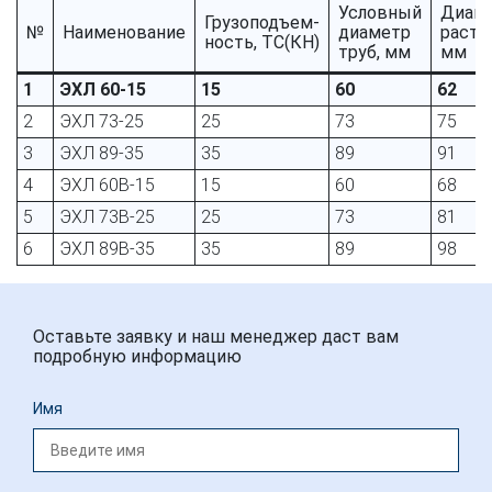
Условный
Диам
Грузоподъем-
№
Наименование
диаметр
расто
ность, ТС(КН)
труб, мм
мм
1
ЭХЛ 60-15
15
60
62
2
ЭХЛ 73-25
25
73
75
3
ЭХЛ 89-35
35
89
91
4
ЭХЛ 60В-15
15
60
68
5
ЭХЛ 73В-25
25
73
81
6
ЭХЛ 89В-35
35
89
98
Оставьте заявку и наш менеджер даст вам
подробную информацию
Имя