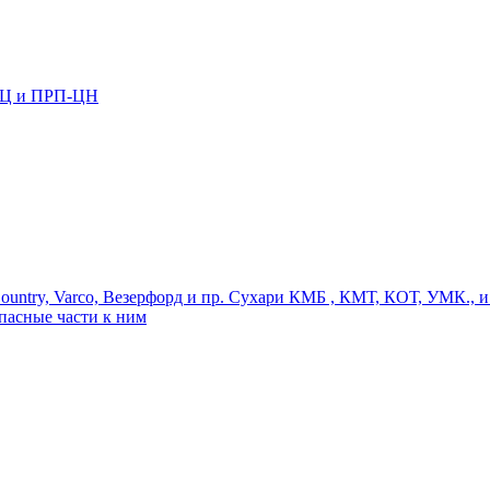
-Ц и ПРП-ЦН
ntry, Varco, Везерфорд и пр. Сухари КМБ , КМТ, КОТ, УМК., и
асные части к ним