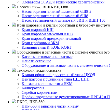
Элеваторы ЭТАД и технические характеристики
Насосы 6ш8-2, ВШН-150, 6ш8
Насос горизонтальный шламовый 6Ш8-2
Насос горизонтальный шламовый 6Ш8
Насос вертикальный шламовый ЗИП и ВШН-150
Кран шаровый и клапан обратный к буровому инстру
Кран шаровой КШ
Кран шаровой замковый КШЗ
Кран шаровой предохранительный
Кран пробковый ЗКМ
Клапаны типа К, КОБ, КОБТ
Оборудование и запасные части к системе очистки бур
Кассеты ситовые и каркасные
Панели сеточные
Оборудование и запасные части к системе очистки 
Технологическая оснастка
Клапан обратный дроссельный типа ЦКОД
Центраторы пружинные типа ЦЦ, ЦНП
Башмаки колонные типа БКМ
Калибраторы
Скребки корончатые
Пробки продавочные цементировочные ПРП-Ц и 
ПКРО, ПКР-560
ПКР-560 и запасные части к нему