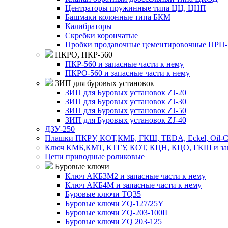
Центраторы пружинные типа ЦЦ, ЦНП
Башмаки колонные типа БКМ
Калибраторы
Скребки корончатые
Пробки продавочные цементировочные ПРП
ПКРО, ПКР-560
ПКР-560 и запасные части к нему
ПКРО-560 и запасные части к нему
ЗИП для буровых установок
ЗИП для Буровых установок ZJ-20
ЗИП для Буровых установок ZJ-30
ЗИП для Буровых установок ZJ-50
ЗИП для Буровых установок ZJ-40
ДЗУ-250
Плашки ПКРУ, КОТ,КМБ, ГКШ, TEDA, Eckel, Oil-Cou
Ключ КМБ,КМТ, КТГУ, КОТ, КЦН, КЦО, ГКШ и зап
Цепи приводные роликовые
Буровые ключи
Ключ АКБ3М2 и запасные части к нему
Ключ АКБ4М и запасные части к нему
Буровые ключи TQ35
Буровые ключи ZQ-127/25Y
Буровые ключи ZQ-203-100II
Буровые ключи ZQ 203-125