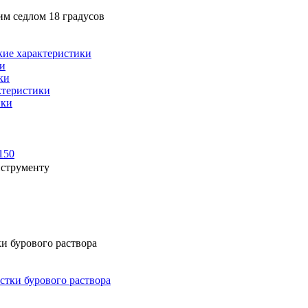
м седлом 18 градусов
кие характеристики
ки
ки
ктеристики
ики
150
нструменту
и бурового раствора
стки бурового раствора