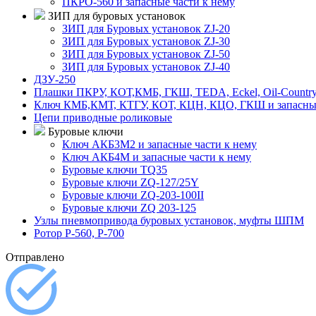
ПКРО-560 и запасные части к нему
ЗИП для буровых установок
ЗИП для Буровых установок ZJ-20
ЗИП для Буровых установок ZJ-30
ЗИП для Буровых установок ZJ-50
ЗИП для Буровых установок ZJ-40
ДЗУ-250
Плашки ПКРУ, КОТ,КМБ, ГКШ, TEDA, Eckel, Oil-Country,
Ключ КМБ,КМТ, КТГУ, КОТ, КЦН, КЦО, ГКШ и запасные
Цепи приводные роликовые
Буровые ключи
Ключ АКБ3М2 и запасные части к нему
Ключ АКБ4М и запасные части к нему
Буровые ключи TQ35
Буровые ключи ZQ-127/25Y
Буровые ключи ZQ-203-100II
Буровые ключи ZQ 203-125
Узлы пневмопривода буровых установок, муфты ШПМ
Ротор Р-560, Р-700
Отправлено