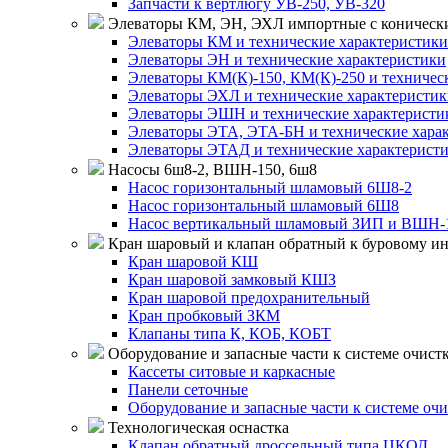
Запчасти к вертлюгу УВ-250, УВ-320
Элеваторы КМ, ЭН, ЭХЛ импортные с конически
Элеваторы КМ и технические характеристики
Элеваторы ЭН и технические характеристики
Элеваторы КМ(К)-150, КМ(К)-250 и техничес
Элеваторы ЭХЛ и технические характеристи
Элеваторы ЭШН и технические характеристи
Элеваторы ЭТА, ЭТА-БН и технические хара
Элеваторы ЭТАД и технические характерист
Насосы 6ш8-2, ВШН-150, 6ш8
Насос горизонтальный шламовый 6Ш8-2
Насос горизонтальный шламовый 6Ш8
Насос вертикальный шламовый ЗИП и ВШН-
Кран шаровый и клапан обратный к буровому и
Кран шаровой КШ
Кран шаровой замковый КШЗ
Кран шаровой предохранительный
Кран пробковый ЗКМ
Клапаны типа К, КОБ, КОБТ
Оборудование и запасные части к системе очистк
Кассеты ситовые и каркасные
Панели сеточные
Оборудование и запасные части к системе очи
Технологическая оснастка
Клапан обратный дроссельный типа ЦКОД