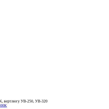
К, вертлюгу УВ-250, УВ-320
200К