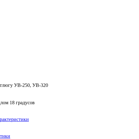
ртлюгу УВ-250, УВ-320
лом 18 градусов
арактеристики
стики