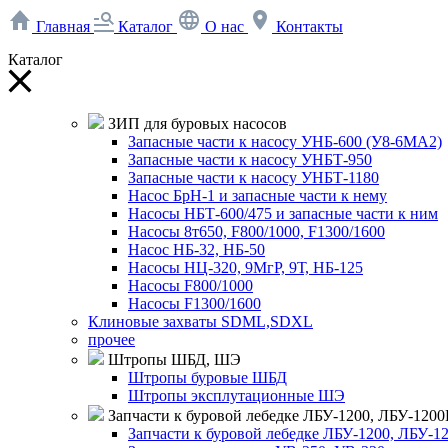
Главная
Каталог
О нас
Контакты
Каталог
ЗИП для буровых насосов
Запасные части к насосу УНБ-600 (У8-6МА2)
Запасные части к насосу УНБТ-950
Запасные части к насосу УНБТ-1180
Насос БрН-1 и запасные части к нему
Насосы НБТ-600/475 и запасные части к ним
Насосы 8т650, F800/1000, F1300/1600
Насос НБ-32, НБ-50
Насосы НЦ-320, 9МгР, 9Т, НБ-125
Насосы F800/1000
Насосы F1300/1600
Клиновые захваты SDML,SDXL
прочее
Штропы ШБД, ШЭ
Штропы буровые ШБД
Штропы эксплутационные ШЭ
Запчасти к буровой лебедке ЛБУ-1200, ЛБУ-1200
Запчасти к буровой лебедке ЛБУ-1200, ЛБУ-1