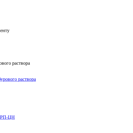
менту
ового раствора
бурового раствора
ПРП-ЦН